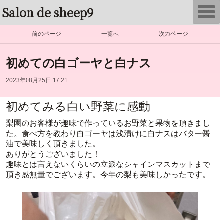
Salon de sheep9
T
o
g
g
前のページ
一覧へ
次のページ
l
e
n
初めての白ゴーヤと白ナス
a
v
i
2023年08月25日 17:21
g
a
t
初めてみる白い野菜に感動
i
o
n
梨園のお客様が趣味で作っているお野菜と果物を頂きまし
た。食べ方を教わり白ゴーヤは浅漬けに白ナスはバター醤
油で美味しく頂きました。
ありがとうございました！
趣味とは言えないくらいの立派なシャインマスカットまで
頂き感無量でございます。今年の梨も美味しかったです。